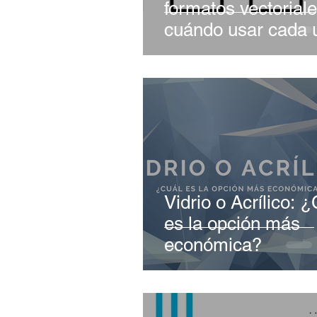
formatos vectoriale
cuándo usar cada 
Vidrio o Acrílico: 
es la opción más
económica?