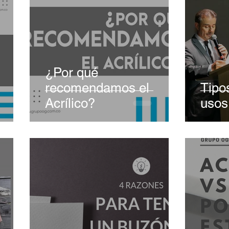
¿Por qué
recomendamos el
Tipos
Acrílico?
usos