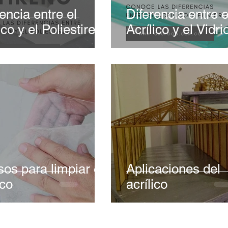
encia entre el
Diferencia entre e
ico y el Poliestireno
Acrílico y el Vidri
sos para limpiar el
Aplicaciones del
ico
acrílico