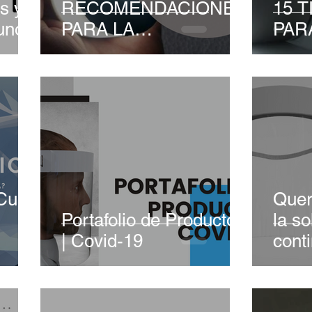
s y
RECOMENDACIONES
15 
uno?
PARA LA
PAR
INSTALACIÓN DEL
ACRÍLICO
¿Cuál
Quer
Portafolio de Productos
la so
| Covid-19
cont