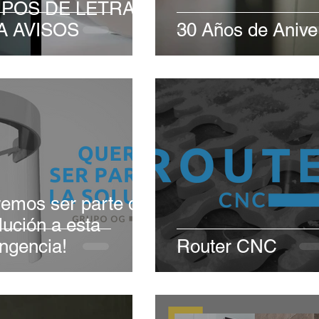
TIPOS DE LETRAS
A AVISOS
30 Años de Anive
emos ser parte de
lución a esta
ingencia!
Router CNC