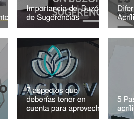
Importancia del Buzón
Difer
ntos
de Sugerencias
Acríl
7 aspectos que
deberías tener en
5 Pa
cuenta para aprovechar
acríl
al máximo tu Aviso
comercial