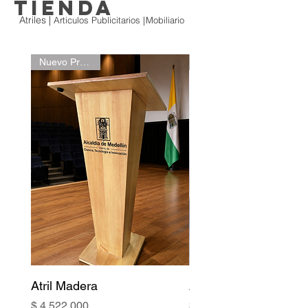
TIENDA
Atriles |
Articulos Publicitarios |
Mobiliario
Nuevo Producto
Atril Madera
Atril 027 Premium
Precio
Precio
$ 4.522.000
$ 3.300.000