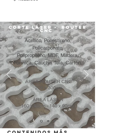
CORTE
LÁSER
-
ROUTER
CNC
Acrílico
, Poliestireno,
Policarbonato,
Polipropileno,
MDF, Madera,
Formica, Caucho, Tela,
Cartón.
ÁREA ROUTER CNC
200 x 300cm
ÁREA LÁSER
160 x 80cm - 140 x 90cm
contenidos más