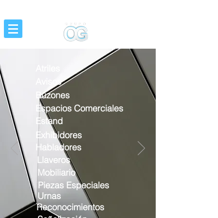
Grupo OG Diseño y Producción de Ideas
Atriles
Avisos
Buzones
Espacios Comerciales
Estand
Exhibidores
Habladores
Llaveros
Mobiliario
Piezas Especiales
Urnas
Reconocimientos