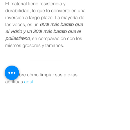
El material tiene resistencia y 
durabilidad, lo que lo convierte en una 
inversión a largo plazo. La mayoría de 
las veces, es un
 60% más barato que 
el vidrio y un 30% más barato que el 
poliestireno
, en comparación con los 
mismos grosores y tamaños.
Descubre cómo limpiar sus piezas 
acrílicas 
aquí
¡Para mas información contáctanos!
E-mail:  
gerencia@grupoog.com.co
WhatsApp: 
+57 3154483876
Teléfono: 4 3616800